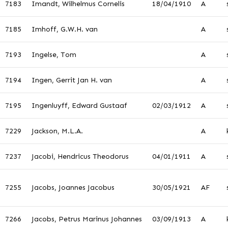
7183
Imandt, Wilhelmus Cornelis
18/04/1910
A
7185
Imhoff, G.W.H. van
A
7193
Ingelse, Tom
A
7194
Ingen, Gerrit Jan H. van
A
7195
Ingenluyff, Edward Gustaaf
02/03/1912
A
7229
Jackson, M.L.A.
A
7237
Jacobi, Hendricus Theodorus
04/01/1911
A
7255
Jacobs, Joannes Jacobus
30/05/1921
AF
7266
Jacobs, Petrus Marinus Johannes
03/09/1913
A