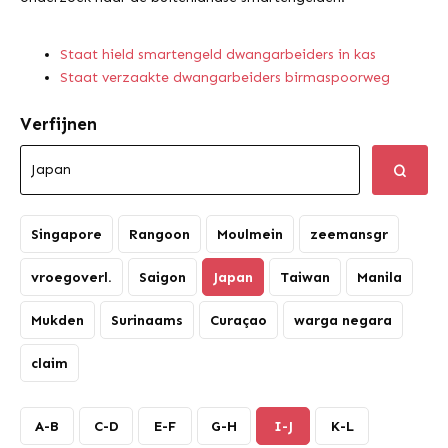
Staat hield smartengeld dwangarbeiders in kas
Staat verzaakte dwangarbeiders birmaspoorweg
Verfijnen
Singapore
Rangoon
Moulmein
zeemansgr
vroegoverl.
Saigon
Japan
Taiwan
Manila
Mukden
Surinaams
Curaçao
warga negara
claim
A-B
C-D
E-F
G-H
I-J
K-L