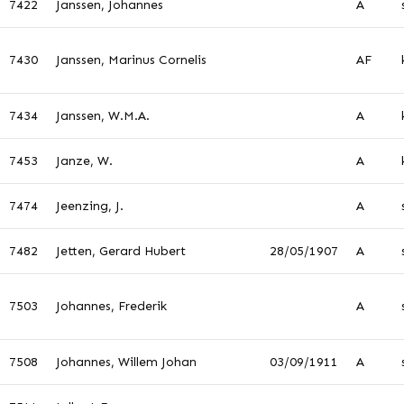
7422
Janssen, Johannes
A
7430
Janssen, Marinus Cornelis
AF
7434
Janssen, W.M.A.
A
7453
Janze, W.
A
7474
Jeenzing, J.
A
7482
Jetten, Gerard Hubert
28/05/1907
A
7503
Johannes, Frederik
A
7508
Johannes, Willem Johan
03/09/1911
A