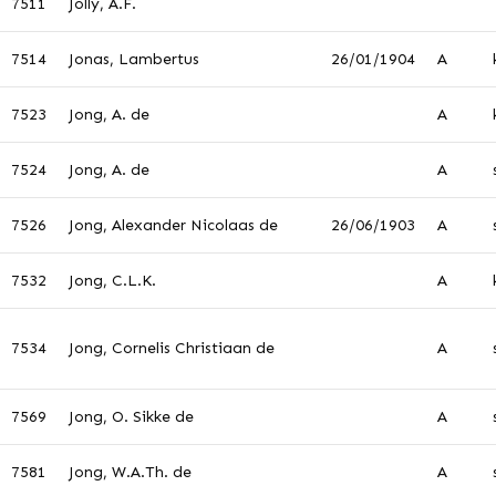
7511
Jolly, A.F.
7514
Jonas, Lambertus
26/01/1904
A
7523
Jong, A. de
A
7524
Jong, A. de
A
7526
Jong, Alexander Nicolaas de
26/06/1903
A
7532
Jong, C.L.K.
A
7534
Jong, Cornelis Christiaan de
A
7569
Jong, O. Sikke de
A
7581
Jong, W.A.Th. de
A