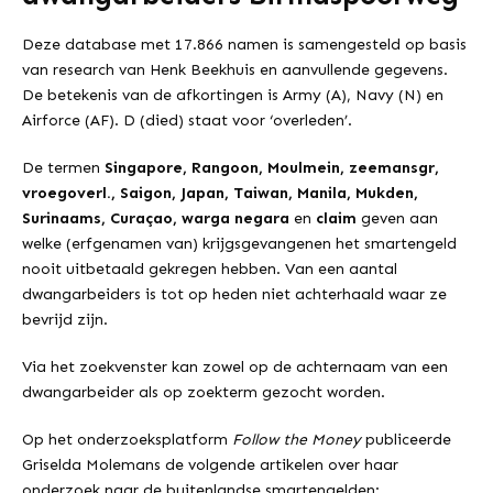
Deze database met 17.866 namen is samengesteld op basis
van research van Henk Beekhuis en aanvullende gegevens.
De betekenis van de afkortingen is Army (A), Navy (N) en
Airforce (AF). D (died) staat voor ‘overleden’.
De termen
Singapore, Rangoon, Moulmein, zeemansgr,
vroegoverl., Saigon, Japan, Taiwan, Manila, Mukden,
Surinaams, Curaçao, warga negara
en
claim
geven aan
welke (erfgenamen van) krijgsgevangenen het smartengeld
nooit uitbetaald gekregen hebben. Van een aantal
dwangarbeiders is tot op heden niet achterhaald waar ze
bevrijd zijn.
Via het zoekvenster kan zowel op de achternaam van een
dwangarbeider als op zoekterm gezocht worden.
Op het onderzoeksplatform
Follow the Money
publiceerde
Griselda Molemans de volgende artikelen over haar
onderzoek naar de buitenlandse smartengelden: