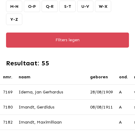
M-N
O-P
Q-R
S-T
U-V
W-X
Y-Z
Filters legen
Resultaat: 55
nmr.
naam
geboren
ond.
7169
Idema, Jan Gerhardus
28/08/1909
A
7180
Imandt, Gerdidus
08/08/1911
A
7182
Imandt, Maximiliaan
A