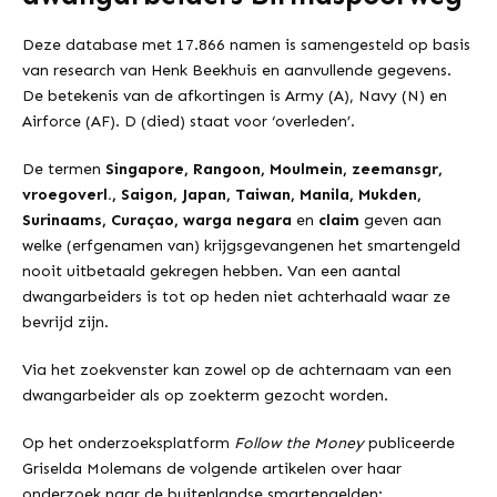
Deze database met 17.866 namen is samengesteld op basis
van research van Henk Beekhuis en aanvullende gegevens.
De betekenis van de afkortingen is Army (A), Navy (N) en
Airforce (AF). D (died) staat voor ‘overleden’.
De termen
Singapore, Rangoon, Moulmein, zeemansgr,
vroegoverl., Saigon, Japan, Taiwan, Manila, Mukden,
Surinaams, Curaçao, warga negara
en
claim
geven aan
welke (erfgenamen van) krijgsgevangenen het smartengeld
nooit uitbetaald gekregen hebben. Van een aantal
dwangarbeiders is tot op heden niet achterhaald waar ze
bevrijd zijn.
Via het zoekvenster kan zowel op de achternaam van een
dwangarbeider als op zoekterm gezocht worden.
Op het onderzoeksplatform
Follow the Money
publiceerde
Griselda Molemans de volgende artikelen over haar
onderzoek naar de buitenlandse smartengelden: