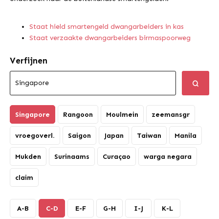
Staat hield smartengeld dwangarbeiders in kas
Staat verzaakte dwangarbeiders birmaspoorweg
Verfijnen
Singapore
Rangoon
Moulmein
zeemansgr
vroegoverl.
Saigon
Japan
Taiwan
Manila
Mukden
Surinaams
Curaçao
warga negara
claim
A-B
C-D
E-F
G-H
I-J
K-L