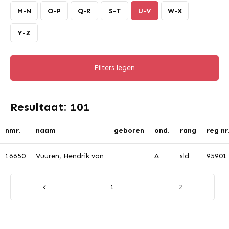
M-N
O-P
Q-R
S-T
U-V
W-X
Y-Z
Filters legen
Resultaat: 101
nmr.
naam
geboren
ond.
rang
reg nr
16650
Vuuren, Hendrik van
A
sld
95901
1
2