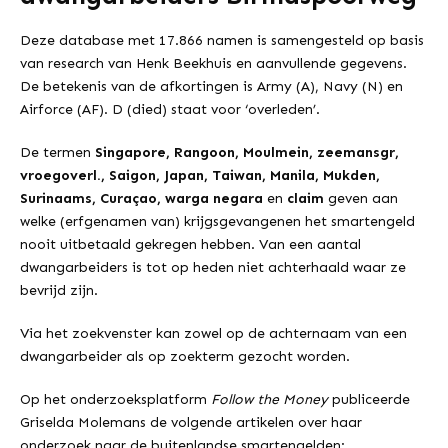
Deze database met 17.866 namen is samengesteld op basis
van research van Henk Beekhuis en aanvullende gegevens.
De betekenis van de afkortingen is Army (A), Navy (N) en
Airforce (AF). D (died) staat voor ‘overleden’.
De termen
Singapore, Rangoon, Moulmein, zeemansgr,
vroegoverl., Saigon, Japan, Taiwan, Manila, Mukden,
Surinaams, Curaçao, warga negara
en
claim
geven aan
welke (erfgenamen van) krijgsgevangenen het smartengeld
nooit uitbetaald gekregen hebben. Van een aantal
dwangarbeiders is tot op heden niet achterhaald waar ze
bevrijd zijn.
Via het zoekvenster kan zowel op de achternaam van een
dwangarbeider als op zoekterm gezocht worden.
Op het onderzoeksplatform
Follow the Money
publiceerde
Griselda Molemans de volgende artikelen over haar
onderzoek naar de buitenlandse smartengelden: