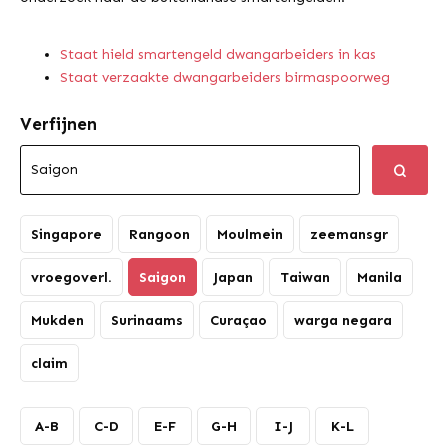
Staat hield smartengeld dwangarbeiders in kas
Staat verzaakte dwangarbeiders birmaspoorweg
Verfijnen
Singapore
Rangoon
Moulmein
zeemansgr
vroegoverl.
Saigon
Japan
Taiwan
Manila
Mukden
Surinaams
Curaçao
warga negara
claim
A-B
C-D
E-F
G-H
I-J
K-L