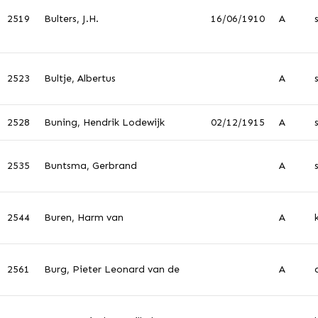
2519
Bulters, J.H.
16/06/1910
A
2523
Bultje, Albertus
A
2528
Buning, Hendrik Lodewijk
02/12/1915
A
2535
Buntsma, Gerbrand
A
2544
Buren, Harm van
A
2561
Burg, Pieter Leonard van de
A