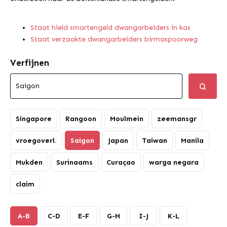
Staat hield smartengeld dwangarbeiders in kas
Staat verzaakte dwangarbeiders birmaspoorweg
Verfijnen
Singapore
Rangoon
Moulmein
zeemansgr
vroegoverl.
Saigon
Japan
Taiwan
Manila
Mukden
Surinaams
Curaçao
warga negara
claim
A-B
C-D
E-F
G-H
I-J
K-L