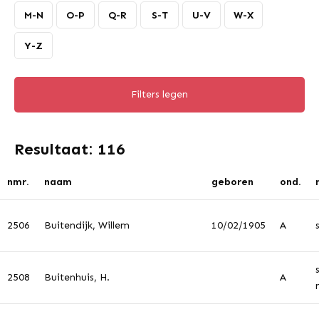
M-N
O-P
Q-R
S-T
U-V
W-X
Y-Z
Filters legen
Resultaat: 116
nmr.
naam
geboren
ond.
2506
Buitendijk, Willem
10/02/1905
A
2508
Buitenhuis, H.
A