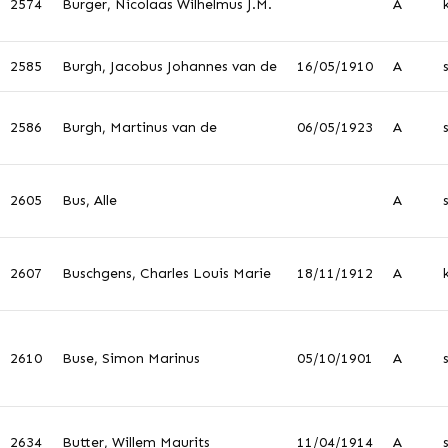
2574
Burger, Nicolaas Wilhelmus J.M.
A
2585
Burgh, Jacobus Johannes van de
16/05/1910
A
2586
Burgh, Martinus van de
06/05/1923
A
2605
Bus, Alle
A
2607
Buschgens, Charles Louis Marie
18/11/1912
A
2610
Buse, Simon Marinus
05/10/1901
A
2634
Butter, Willem Maurits
11/04/1914
A