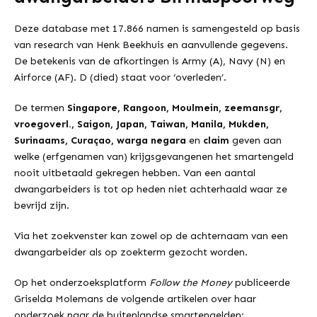
Deze database met 17.866 namen is samengesteld op basis
van research van Henk Beekhuis en aanvullende gegevens.
De betekenis van de afkortingen is Army (A), Navy (N) en
Airforce (AF). D (died) staat voor ‘overleden’.
De termen
Singapore, Rangoon, Moulmein, zeemansgr,
vroegoverl., Saigon, Japan, Taiwan, Manila, Mukden,
Surinaams, Curaçao, warga negara
en
claim
geven aan
welke (erfgenamen van) krijgsgevangenen het smartengeld
nooit uitbetaald gekregen hebben. Van een aantal
dwangarbeiders is tot op heden niet achterhaald waar ze
bevrijd zijn.
Via het zoekvenster kan zowel op de achternaam van een
dwangarbeider als op zoekterm gezocht worden.
Op het onderzoeksplatform
Follow the Money
publiceerde
Griselda Molemans de volgende artikelen over haar
onderzoek naar de buitenlandse smartengelden: